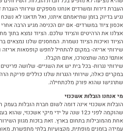
שהיא מציעה לא מופיע בכל חברת הובלות. השירותים שא
העברת דירות ומשרדים אנחנו מספקים שירותי העברת די
נגיע בדיוק בזמן שתיאמתם איתנו, ואל תדאגו לא נשכח 
אכסון ציוד במשרדים- אם יום הכניסה מגיע הרבה אחרי י
אצלנו את הרהיטים והציוד שלכם. הציוד נמצא בתוך מחס
הציוד ואיכות הציוד נשמרת. המחסנים שלנו נמצאים בראש
שירותי אריזה- במקום להתחיל לחפש קופסאות אריזה ו
אותם! כמה שתצטרכו, אתם תקבלו.
שירותי נגרות- בכל בית יש את השניים- שלושה פריטים 
במקרים כאלה, שירותי הנגרות שלנו כוללים פריקת הרה
שתרגישו שהוא פורק מלכתחילה.
מי אנחנו הובלות אשכנזי
הובלות אשכנזי אינה דומה לשום חברת הובלות בעמק חפ
שהוקמה לפני כ12 שנה על ידי מיקי אשכנזי, ש
אחת מהמובילות בתחום בארץ. זאת בזכות מגוון השירותי
עמידה בזמנים מופתית, מקצועיות בלתי מתפשרת, מאות 